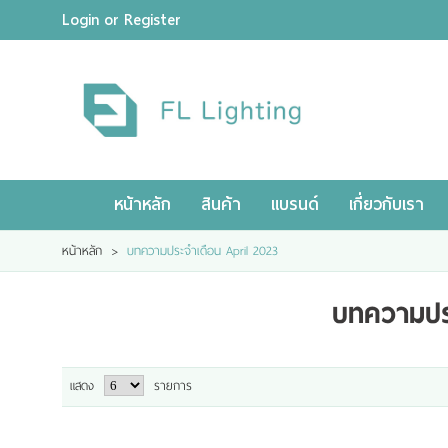
Login
or
Register
ไทย
|
ENGLISH
Login
or
Register
Wishlist
( 0 )
หน้าหลัก
สินค้า
แบรนด์
เกี่ยวกับเรา
หน้าหลัก
สินค้า
แบรนด์
หน้าหลัก
>
บทความประจำเดือน April 2023
เกี่ยวกับเรา
ผลงานของเรา
บทความปร
ดาวน์โหลดแคตตาล็อค
ขอใบเสนอราคา
แสดง
รายการ
ขั้นตอนการสั่งซื้อ
แจ้งชำระเงิน