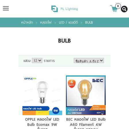
ไทย
|
ENGLISH
0
หน้าหลัก
>
หลอดไฟ
>
LED / แอลอีดี
>
BULB
Login
Register
BULB
Wishlist
( 0 )
แสดง
รายการ
หน้าหลัก
สินค้า
แบรนด์
OPPLE หลอดไฟ LED
BEC หลอดไฟ LED Bulb
เกี่ยวกับเรา
Bulb Ecomax 9W
A60 Filament 4W