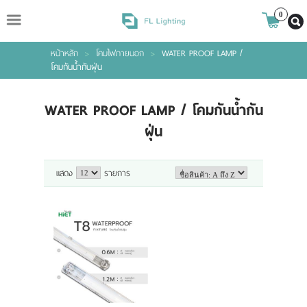
ไทย
|
ENGLISH
0
หน้าหลัก
>
โคมไฟภายนอก
>
WATER PROOF LAMP /
Login
Register
โคมกันน้ำกันฝุ่น
WATER PROOF LAMP / โคมกันน้ำกัน
Wishlist
( 0 )
ฝุ่น
แสดง
รายการ
หน้าหลัก
สินค้า
แบรนด์
เกี่ยวกับเรา