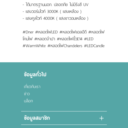
- ได้มาตรฐานมอก. ปลอดภัย ไม่มีรังสี UV
- แสงวอร์มไวท์ 3000K ( แสงเหลือง )
- แสงคูลไวท์ 4000K ( แสงขาวอมเหลือง )
#Dner #หลอดไฟLED #หลอดไฟแอลอีดี #หลอดไฟ
โคมไฟ #หลอดจำปา #หลอดไฟขั้วE14 #LED
#WarmWhite #หลอดไฟChandeliers #LEDCandle
ข้อมูลทั่วไป
เกี่ยวกับเรา
ข่าว
บล็อก
ข้อมูลสมาชิก