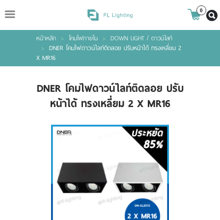
ไทย
|
ENGLISH
0
หน้าหลัก
>
โคมไฟภายใน
>
DOWN LIGHT / ดาวน์ไลท์
Login
Register
>
DNER โคมไฟดาวน์ไลท์ติดลอย ปรับหน้าได้ ทรงเหลี่ยม 2
X MR16
Wishlist
( 0 )
DNER โคมไฟดาวน์ไลท์ติดลอย ปรับ
หน้าได้ ทรงเหลี่ยม 2 X MR16
หน้าหลัก
สินค้า
แบรนด์
เกี่ยวกับเรา