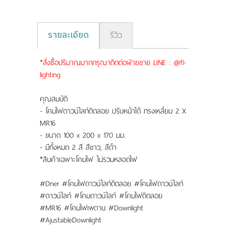
รายละเอียด
รีวิว
*สั่งซื้อปริมาณมากกรุณาติดต่อฝ่ายขาย LINE : @fl-
lighting
คุณสมบัติ
- โคมไฟดาวน์ไลท์ติดลอย ปรับหน้าได้ ทรงเหลี่ยม 2 X
MR16
- ขนาด 100 x 200 x 170 มม.
- มีทั้งหมด 2 สี สีขาว, สีดำ
*สินค้าเฉพาะโคมไฟ ไม่รวมหลอดไฟ
#Dner #โคมไฟดาวน์ไลท์ติดลอย #โคมไฟดาวน์ไลท์
#ดาวน์ไลท์ #โคมดาวน์ไลท์ #โคมไฟติดลอย
#MR16 #โคมไฟเพดาน #Downlight
#AjustableDownlight