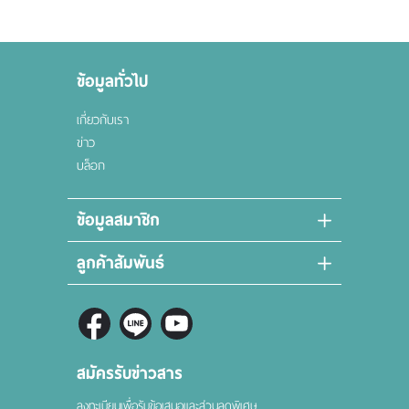
ข้อมูลทั่วไป
เกี่ยวกับเรา
ข่าว
บล็อก
ข้อมูลสมาชิก
ลูกค้าสัมพันธ์
สมัครรับข่าวสาร
ลงทะเบียนเพื่อรับข้อเสนอและส่วนลดพิเศษ