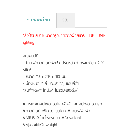
รายละเอียด
รีวิว
*สั่งซื้อปริมาณมากกรุณาติดต่อฝ่ายขาย LINE : @fl-
lighting
คุณสมบัติ
- โคมไฟดาวน์ไลท์ฝังฝ้า ปรับหน้าได้ ทรงเหลี่ยม 2 X
MR16
- ขนาด 113 x 215 x 110 มม.
- มีทั้งหมด 2 สี ขอบสีขาว, ขอบสีดำ
*สินค้าเฉพาะโคมไฟ ไม่รวมหลอดไฟ
#Dner #โคมไฟดาวน์ไลท์ฝังฝ้า #โคมไฟดาวน์ไลท์
#ดาวน์ไลท์ #โคมดาวน์ไลท์ #โคมไฟฝังฝ้า
#MR16 #โคมไฟเพดาน #Downlight
#AjustableDownlight