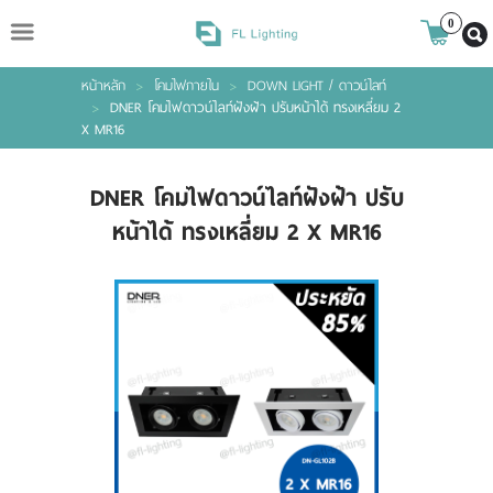
ไทย
|
ENGLISH
0
หน้าหลัก
>
โคมไฟภายใน
>
DOWN LIGHT / ดาวน์ไลท์
Login
Register
>
DNER โคมไฟดาวน์ไลท์ฝังฝ้า ปรับหน้าได้ ทรงเหลี่ยม 2
X MR16
Wishlist
( 0 )
DNER โคมไฟดาวน์ไลท์ฝังฝ้า ปรับ
หน้าได้ ทรงเหลี่ยม 2 X MR16
หน้าหลัก
สินค้า
แบรนด์
เกี่ยวกับเรา