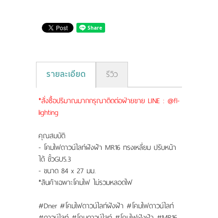
รายละเอียด
รีวิว
*สั่งซื้อปริมาณมากกรุณาติดต่อฝ่ายขาย LINE : @fl-
lighting
คุณสมบัติ
- โคมไฟดาวน์ไลท์ฝังฝ้า MR16 ทรงเหลี่ยม ปรับหน้า
ได้ ขั้วGU5.3
- ขนาด 84 x 27 มม.
*สินค้าเฉพาะโคมไฟ ไม่รวมหลอดไฟ
#Dner #โคมไฟดาวน์ไลท์ฝังฝ้า #โคมไฟดาวน์ไลท์
#ดาวน์ไลท์ #โคมดาวน์ไลท์ #โคมไฟฝังฝ้า #MR16