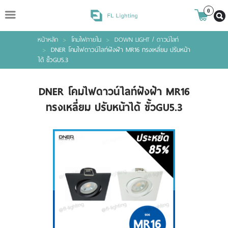
ไทย
|
ENGLISH
0
หน้าหลัก
>
โคมไฟภายใน
>
DOWN LIGHT / ดาวน์ไลท์
Login
Register
>
DNER โคมไฟดาวน์ไลท์ฝังฝ้า MR16 ทรงเหลี่ยม ปรับหน้า
ได้ ขั้วGU5.3
Wishlist
( 0 )
DNER โคมไฟดาวน์ไลท์ฝังฝ้า MR16
ทรงเหลี่ยม ปรับหน้าได้ ขั้วGU5.3
หน้าหลัก
สินค้า
แบรนด์
เกี่ยวกับเรา