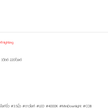
l-lighting
 3วัตต์ 220โวลต์
์ไลท์จิ๋ว #3.5นิ้ว #ดาวไลท์ #LED #4000K #MiniDownlight #COB