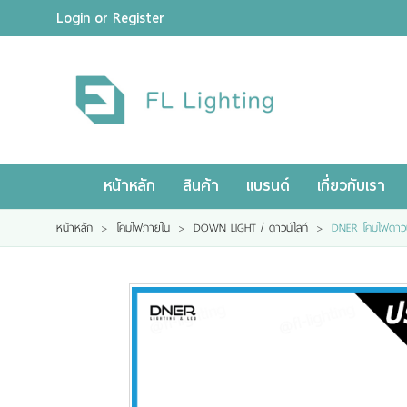
Login
or
Register
ไทย
|
ENGLISH
Login
or
Register
Wishlist
( 0 )
หน้าหลัก
สินค้า
แบรนด์
เกี่ยวกับเรา
หน้าหลัก
สินค้า
แบรนด์
หน้าหลัก
>
โคมไฟภายใน
>
DOWN LIGHT / ดาวน์ไลท์
>
DNER โคมไฟดาวน์
เกี่ยวกับเรา
ผลงานของเรา
ดาวน์โหลดแคตตาล็อค
ขอใบเสนอราคา
ขั้นตอนการสั่งซื้อ
แจ้งชำระเงิน