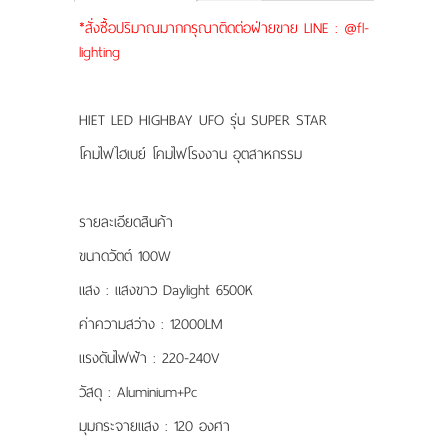
*สั่งซื้อปริมาณมากกรุณาติดต่อฝ่ายขาย LINE : @fl-
lighting
HIET LED HIGHBAY UFO รุ่น SUPER STAR
โคมไฟไฮเบย์ โคมไฟโรงงาน อุตสาหกรรม
รายละเอียดสินค้า
ขนาดวัตต์ 100W
แสง : แสงขาว Daylight 6500K
ค่าความสว่าง : 12000LM
แรงดันไฟฟ้า : 220-240V
วัสดุ : Aluminium+Pc
มุมกระจายแสง : 120 องศา