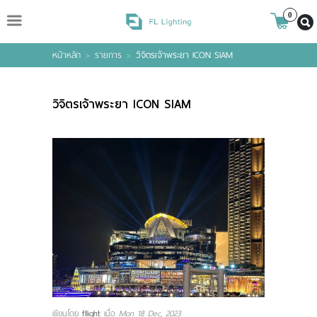
ไทย
|
ENGLISH
0
หน้าหลัก
>
รายการ
>
วิจิตรเจ้าพระยา ICON SIAM
Login
Register
วิจิตรเจ้าพระยา ICON SIAM
Wishlist
( 0 )
หน้าหลัก
สินค้า
แบรนด์
เกี่ยวกับเรา
เขียนโดย
fllight
เมื่อ
Mon 18 Dec, 2023