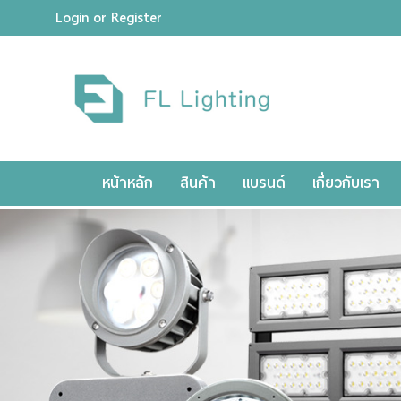
Login
or
Register
ไทย
|
ENGLISH
Login
or
Register
Wishlist
( 0 )
หน้าหลัก
สินค้า
แบรนด์
เกี่ยวกับเรา
หน้าหลัก
สินค้า
แบรนด์
เกี่ยวกับเรา
ผลงานของเรา
ดาวน์โหลดแคตตาล็อค
ขอใบเสนอราคา
ขั้นตอนการสั่งซื้อ
แจ้งชำระเงิน