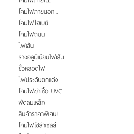
โคมไฟภายใน...
โคมไฟภายนอก...
โคมไฟไฮเบย์
โคมไฟถนน
ไฟเส้น
รางอลูมิเนียมไฟเส้น
ขั้วหลอดไฟ
ไฟประดับตกแต่ง
โคมไฟฆ่าเชื้อ UVC
พัดลมเหล็ก
สินค้าราคาพิเศษ!
โคมไฟโซล่าเซลล์