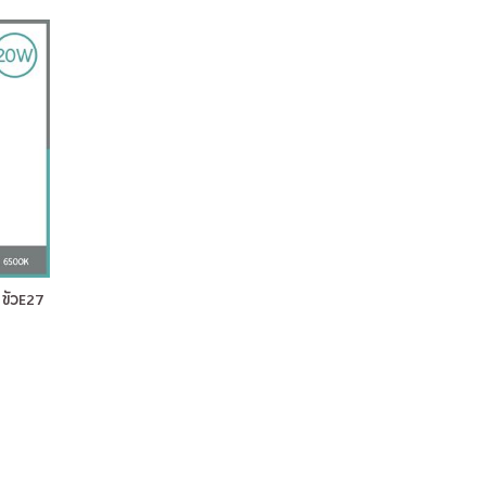
ั้วE27