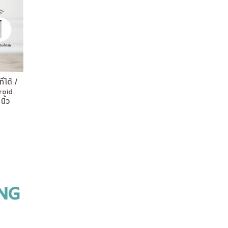
ี่ได้ /
roid
ิ้ว
ING