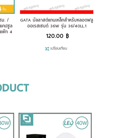
ซม. /
GATA บัลลาสต์แกนเหล็กสำหรับหลอดฟลู
GATA คาปาซิเตอร์
ฟแคปซูล
ออเรสเซนต์ 36W รุ่น 36/40LL.1
ความดันส
แพ๊ก 4
120.00 ฿
155.
เปรียบเทียบ
เปรีย
ODUCT